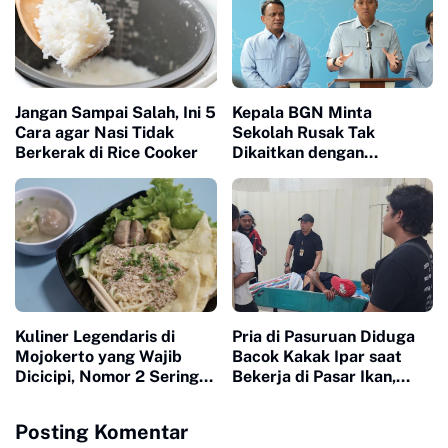
Jangan Sampai Salah, Ini 5
Kepala BGN Minta
Cara agar Nasi Tidak
Sekolah Rusak Tak
Berkerak di Rice Cooker
Dikaitkan dengan
Program MBG, Minta
Publik Lapor ke
Kemendikdasmen
Kuliner Legendaris di
Pria di Pasuruan Diduga
Mojokerto yang Wajib
Bacok Kakak Ipar saat
Dicicipi, Nomor 2 Sering
Bekerja di Pasar Ikan,
Ludes dalam Hitungan
Dipicu Perselisihan Alat
Jam
Pancing
Posting Komentar