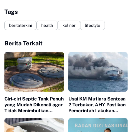
Tags
beritaterkini
health
kuliner
lifestyle
Berita Terkait
Ciri-ciri Septic Tank Penuh
Usai KM Mutiara Sentosa
yang Mudah Dikenali agar
2 Terbakar, AHY Pastikan
Tidak Menimbulkan
Pemerintah Lakukan
Masalah di Rumah
Investigasi dan Evaluasi
Keselamatan Pelayaran