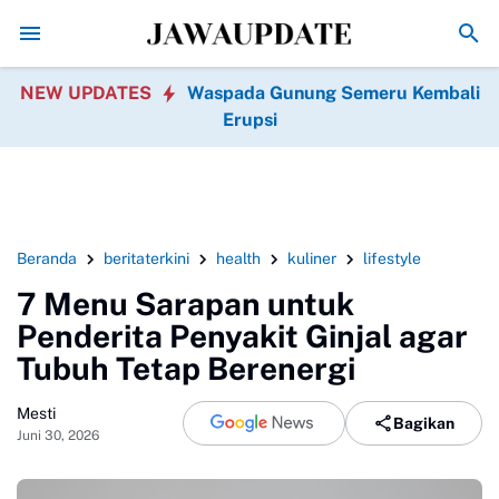
7 Ide Bisnis Jelang 17 Agustus yang Bisa Kamu Coba, Modal Ter
NEW UPDATES
Waspada Gunung Semeru Kembali
Erupsi
Beranda
beritaterkini
health
kuliner
lifestyle
7 Menu Sarapan untuk
Penderita Penyakit Ginjal agar
Tubuh Tetap Berenergi
Mesti
Bagikan
Juni 30, 2026