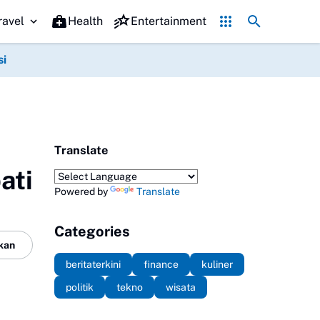
Promo Hari jadi Ponorogo ke-530, Puluhan Tempat Kuline
ravel
Health
Entertainment
si
Translate
ati
Powered by
Translate
Categories
kan
beritaterkini
finance
kuliner
politik
tekno
wisata