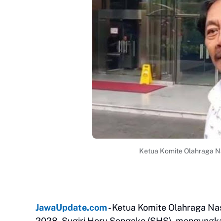
Ketua Komite Olahraga Na
JawaUpdate.com
- Ketua Komite Olahraga Na
2028, Sugiri Heru Songoko (SHS), mengungkap