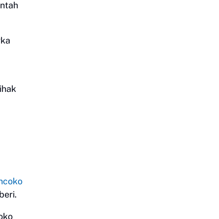
intah
gka
ihak
ancoko
eri.
oko