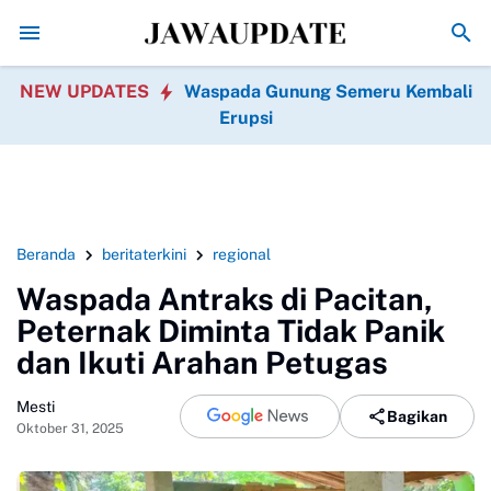
Promo Hari jadi Ponorogo ke-530, Puluhan Tempat Kuline
NEW UPDATES
Waspada Gunung Semeru Kembali
Erupsi
Beranda
beritaterkini
regional
Waspada Antraks di Pacitan,
Peternak Diminta Tidak Panik
dan Ikuti Arahan Petugas
Mesti
Bagikan
Oktober 31, 2025