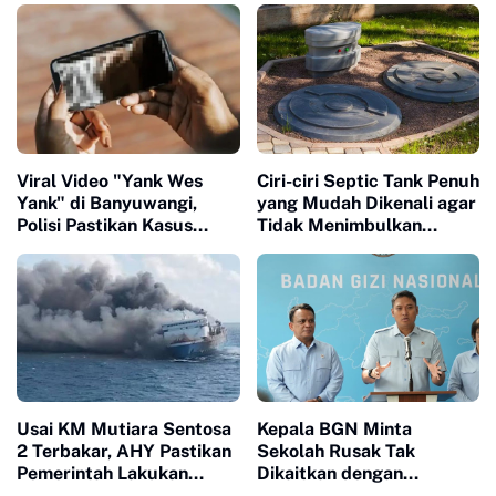
Beberapa Tahun Terakhir
Viral Video "Yank Wes
Ciri-ciri Septic Tank Penuh
Yank" di Banyuwangi,
yang Mudah Dikenali agar
Polisi Pastikan Kasus
Tidak Menimbulkan
Sudah Masuk Tahap
Masalah di Rumah
Penyidikan
Usai KM Mutiara Sentosa
Kepala BGN Minta
2 Terbakar, AHY Pastikan
Sekolah Rusak Tak
Pemerintah Lakukan
Dikaitkan dengan
Investigasi dan Evaluasi
Program MBG, Minta