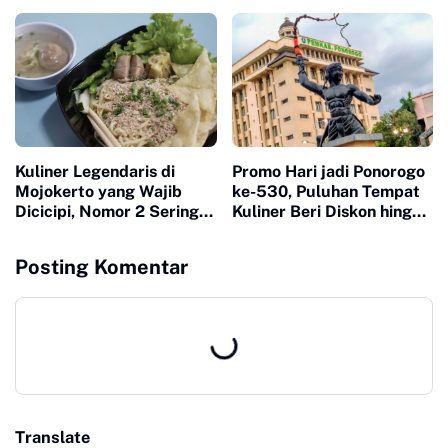
Terputus
2026, Terbanyak dalam
Beberapa Tahun Terakhir
Kuliner Legendaris di
Promo Hari jadi Ponorogo
Mojokerto yang Wajib
ke-530, Puluhan Tempat
Dicicipi, Nomor 2 Sering
Kuliner Beri Diskon hingga
Ludes dalam Hitungan
53 Persen
Jam
Posting Komentar
Translate