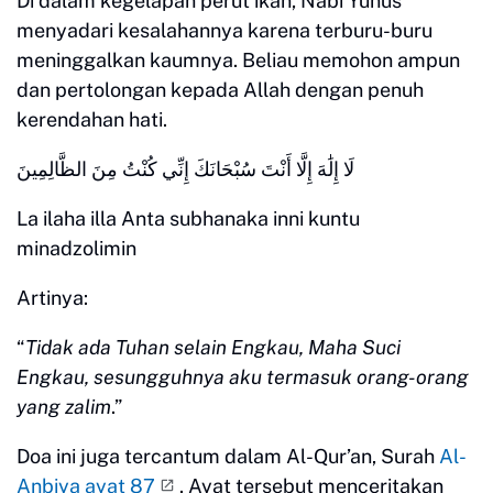
Di dalam kegelapan perut ikan, Nabi Yunus
menyadari kesalahannya karena terburu-buru
meninggalkan kaumnya. Beliau memohon ampun
dan pertolongan kepada Allah dengan penuh
kerendahan hati.
لَا إِلَٰهَ إِلَّا أَنْتَ سُبْحَانَكَ إِنِّي كُنْتُ مِنَ الظَّالِمِينَ
La ilaha illa Anta subhanaka inni kuntu
minadzolimin
Artinya:
“
Tidak ada Tuhan selain Engkau, Maha Suci
Engkau, sesungguhnya aku termasuk orang-orang
yang zalim
.”
Doa ini juga tercantum dalam Al-Qur’an, Surah
Al-
Anbiya ayat 87
. Ayat tersebut menceritakan