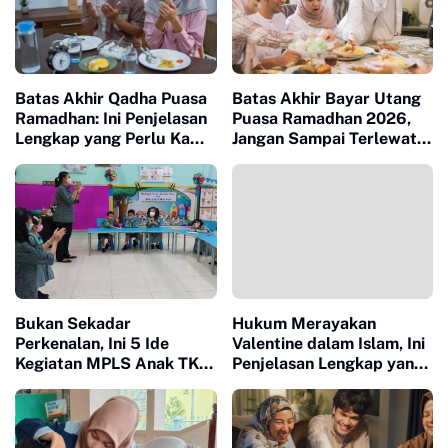
Batas Akhir Qadha Puasa
Batas Akhir Bayar Utang
Ramadhan: Ini Penjelasan
Puasa Ramadhan 2026,
Lengkap yang Perlu Kamu
Jangan Sampai Terlewat,
Tahu
Ini Penjelasannya
Bukan Sekadar
Hukum Merayakan
Perkenalan, Ini 5 Ide
Valentine dalam Islam, Ini
Kegiatan MPLS Anak TK
Penjelasan Lengkap yang
yang Sukses Mencairkan
Perlu Kamu Ketahui
Suasana di Hari Pertama
Sekolah