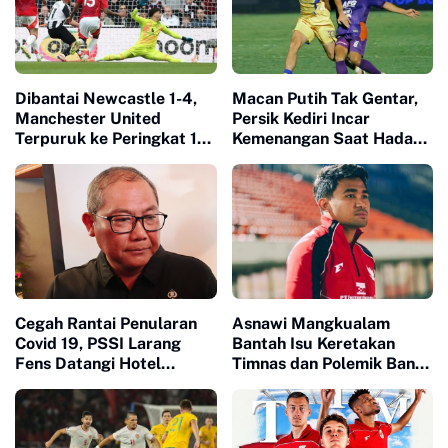
Dibantai Newcastle 1-4,
Macan Putih Tak Gentar,
Manchester United
Persik Kediri Incar
Terpuruk ke Peringkat 14
Kemenangan Saat Hadapi
Klasemen
Arema FC
Cegah Rantai Penularan
Asnawi Mangkualam
Covid 19, PSSI Larang
Bantah Isu Keretakan
Fens Datangi Hotel
Timnas dan Polemik Ban
Pemain Timnas Indonesia
Kapten