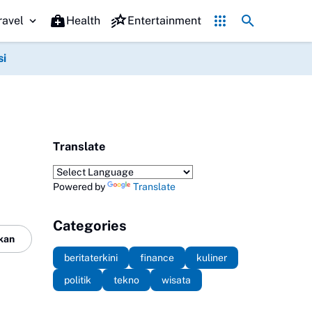
Komentar Nakes soal Pasien BPJS Bikin Geger, Dandy Kurn
ravel
Health
Entertainment
si
Translate
Powered by
Translate
Categories
kan
beritaterkini
finance
kuliner
politik
tekno
wisata