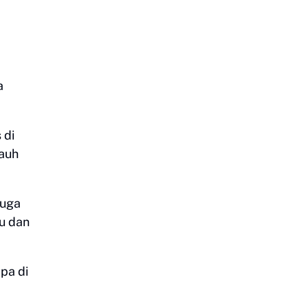
a
 di
jauh
juga
u dan
pa di