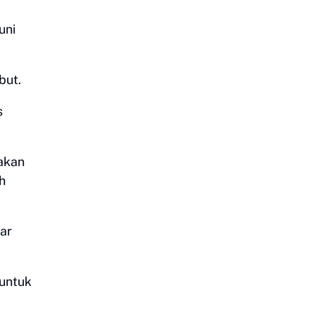
uni
but.
s
takan
h
par
 untuk