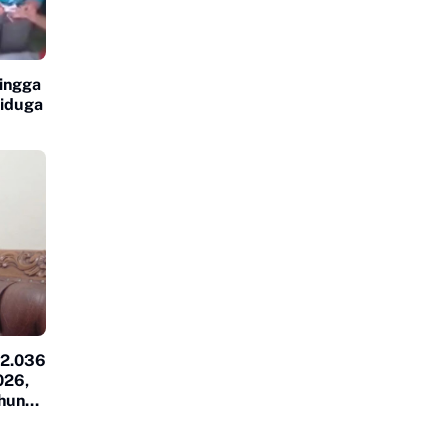
ingga
Diduga
 2.036
026,
hun