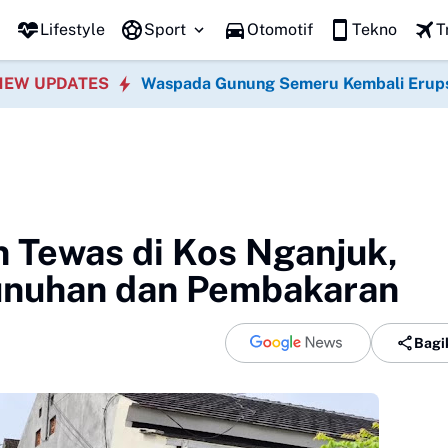
Lifestyle
Sport
Otomotif
Tekno
T
NEW UPDATES
Waspada Gunung Semeru Kembali Erup
 Tewas di Kos Nganjuk,
unuhan dan Pembakaran
Bagi