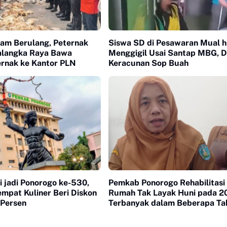
dam Berulang, Peternak
Siswa SD di Pesawaran Mual h
alangka Raya Bawa
Menggigil Usai Santap MBG, 
ernak ke Kantor PLN
Keracunan Sop Buah
 jadi Ponorogo ke-530,
Pemkab Ponorogo Rehabilitasi
mpat Kuliner Beri Diskon
Rumah Tak Layak Huni pada 2
 Persen
Terbanyak dalam Beberapa Ta
Terakhir