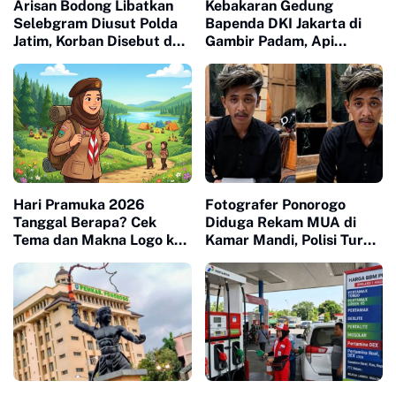
Arisan Bodong Libatkan
Kebakaran Gedung
Selebgram Diusut Polda
Bapenda DKI Jakarta di
Jatim, Korban Disebut dari
Gambir Padam, Api
Bali hingga Surabaya
Diduga Berasal dari
Lantai 11
Hari Pramuka 2026
Fotografer Ponorogo
Tanggal Berapa? Cek
Diduga Rekam MUA di
Tema dan Makna Logo ke-
Kamar Mandi, Polisi Turun
65
Tangan