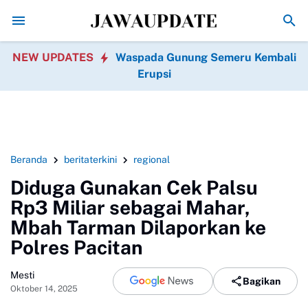
u Agustus 2026, Pertamax dan Pertamax Turbo Turun
Kebakaran Gedung
NEW UPDATES
Waspada Gunung Semeru Kembali
Erupsi
Beranda
beritaterkini
regional
Diduga Gunakan Cek Palsu
Rp3 Miliar sebagai Mahar,
Mbah Tarman Dilaporkan ke
Polres Pacitan
Mesti
Bagikan
Oktober 14, 2025