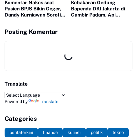
Komentar Nakes soal
Kebakaran Gedung
Pasien BPJS Bikin Geger,
Bapenda DKI Jakarta di
Dandy Kurniawan Soroti
Gambir Padam, Api
Pentingnya Empati
Diduga Berasal dari
Lantai 11
Posting Komentar
Translate
Powered by
Translate
Categories
beritaterkini
finance
kuliner
politik
tekno