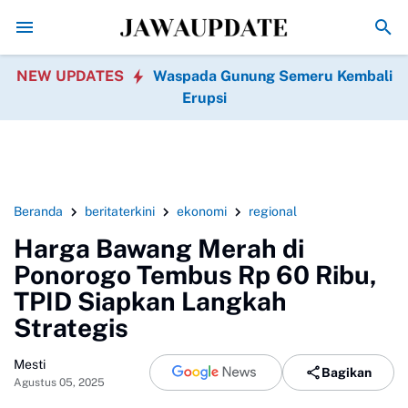
Promo Hari jadi Ponorogo ke-530, Puluhan Tempat K
NEW UPDATES
Waspada Gunung Semeru Kembali
Erupsi
Beranda
beritaterkini
ekonomi
regional
Harga Bawang Merah di
Ponorogo Tembus Rp 60 Ribu,
TPID Siapkan Langkah
Strategis
Mesti
Bagikan
Agustus 05, 2025