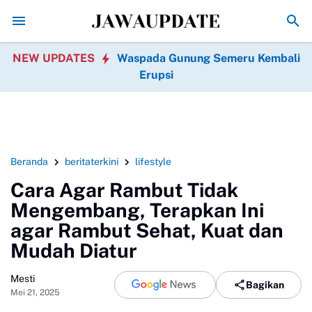
Kebakaran Gedung Bapenda DKI Jakarta di Gambir P
NEW UPDATES
Waspada Gunung Semeru Kembali
Erupsi
Beranda
beritaterkini
lifestyle
Cara Agar Rambut Tidak
Mengembang, Terapkan Ini
agar Rambut Sehat, Kuat dan
Mudah Diatur
Mesti
Bagikan
Mei 21, 2025