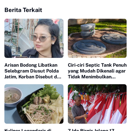
Berita Terkait
Arisan Bodong Libatkan
Ciri-ciri Septic Tank Penuh
Selebgram Diusut Polda
yang Mudah Dikenali agar
Jatim, Korban Disebut dari
Tidak Menimbulkan
Bali hingga Surabaya
Masalah di Rumah
Kuliner Legendaris di
7 Ide Bisnis Jelang 17