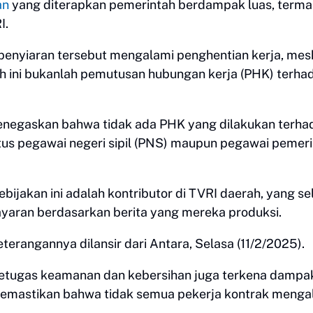
an
yang diterapkan pemerintah berdampak luas, term
I.
penyiaran tersebut mengalami penghentian kerja, mes
ini bukanlah pemutusan hubungan kerja (PHK) terha
enegaskan bahwa tidak ada PHK yang dilakukan terha
atus pegawai negeri sipil (PNS) maupun pegawai pemer
ijakan ini adalah kontributor di TVRI daerah, yang s
ayaran berdasarkan berita yang mereka produksi.
erangannya dilansir dari Antara, Selasa (11/2/2025).
ti petugas keamanan dan kebersihan juga terkena dampa
memastikan bahwa tidak semua pekerja kontrak menga