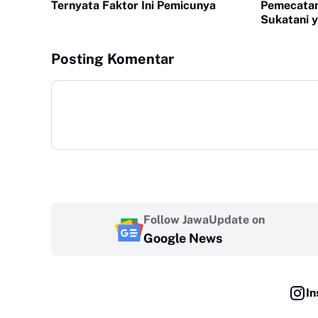
Ternyata Faktor Ini Pemicunya
Pemecatan Guru V
Sukatani 
Bayar Bay
Posting Komentar
Follow JawaUpdate on
Google News
In