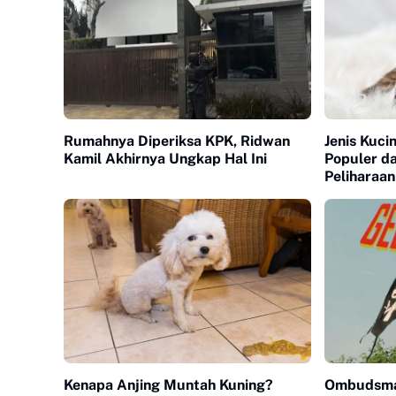
Rumahnya Diperiksa KPK, Ridwan
Jenis Kuci
Kamil Akhirnya Ungkap Hal Ini
Populer da
Peliharaa
Kenapa Anjing Muntah Kuning?
Ombudsman