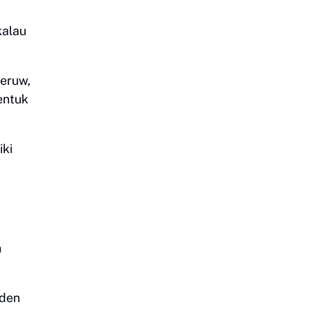
kalau
leruw,
entuk
iki
n
iden