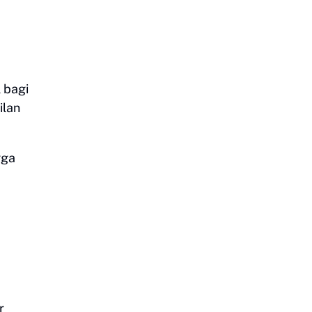
 bagi
ilan
gga
r