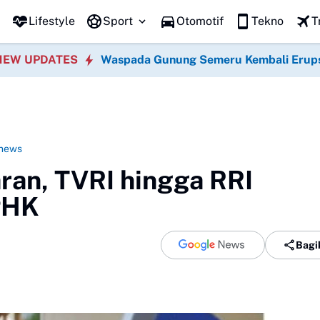
Lifestyle
Sport
Otomotif
Tekno
T
NEW UPDATES
Waspada Gunung Semeru Kembali Erup
news
ran, TVRI hingga RRI
PHK
Bagi