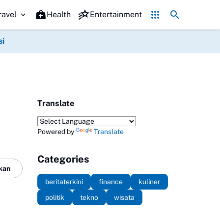
Kuliner Legendaris di Mojokerto yang Wajib Dicicipi, Nomor
ravel
Health
Entertainment
si
Translate
Powered by
Translate
Categories
kan
beritaterkini
finance
kuliner
politik
tekno
wisata