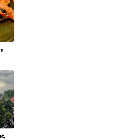
ya
et,