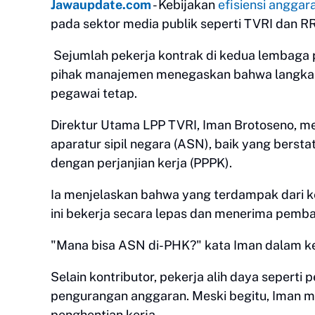
Jawaupdate.com
- Kebijakan
efisiensi anggar
pada sektor media publik seperti TVRI dan RR
Sejumlah pekerja kontrak di kedua lembaga 
pihak manajemen menegaskan bahwa langkah 
pegawai tetap.
Direktur Utama LPP TVRI, Iman Brotoseno, m
aparatur sipil negara (ASN), baik yang berst
dengan perjanjian kerja (PPPK).
Ia menjelaskan bahwa yang terdampak dari keb
ini bekerja secara lepas dan menerima pemb
"Mana bisa ASN di-PHK?" kata Iman dalam ket
Selain kontributor, pekerja alih daya seper
pengurangan anggaran. Meski begitu, Iman 
penghentian kerja.