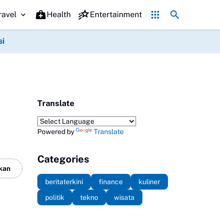
Hari Pramuka 2026 Tanggal Berapa? Cek Tema 
ravel
Health
Entertainment
si
Translate
Powered by
Translate
Categories
kan
beritaterkini
finance
kuliner
politik
tekno
wisata