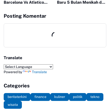
Barcelona Vs Atletico
Baru 5 Bulan Menikah dan
Madrid Diprediksi Sengit
Istri Sedang Hamil
Dengan Banyak Gol
Posting Komentar
Translate
Powered by
Translate
Categories
beritaterkini
finance
kuliner
politik
tekno
wisata