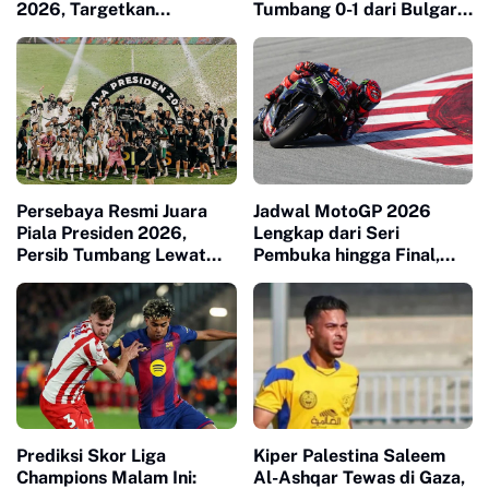
2026, Targetkan
Tumbang 0-1 dari Bulgaria
Comeback pada Babak 16
di Final FIFA Series
Besar
Persebaya Resmi Juara
Jadwal MotoGP 2026
Piala Presiden 2026,
Lengkap dari Seri
Persib Tumbang Lewat
Pembuka hingga Final,
Adu Penalti
Mandalika Digelar
Oktober
Prediksi Skor Liga
Kiper Palestina Saleem
Champions Malam Ini:
Al-Ashqar Tewas di Gaza,