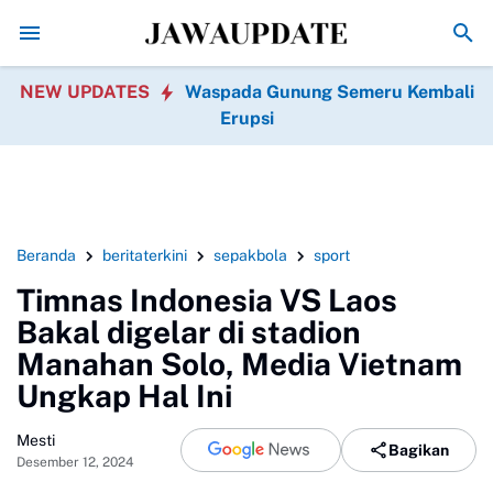
Fotografer Ponorogo Diduga Rekam MUA di Kamar
NEW UPDATES
Waspada Gunung Semeru Kembali
Erupsi
Beranda
beritaterkini
sepakbola
sport
Timnas Indonesia VS Laos
Bakal digelar di stadion
Manahan Solo, Media Vietnam
Ungkap Hal Ini
Mesti
Bagikan
Desember 12, 2024