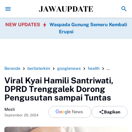
Kebakaran Gedung Bapenda DKI Jakarta di Gambir 
NEW UPDATES
Waspada Gunung Semeru Kembali
Erupsi
Beranda
beritaterkini
googlenews
health
hukum
Ja
Viral Kyai Hamili Santriwati,
DPRD Trenggalek Dorong
Pengusutan sampai Tuntas
Mesti
Bagikan
September 29, 2024