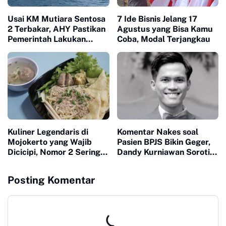
Usai KM Mutiara Sentosa
7 Ide Bisnis Jelang 17
2 Terbakar, AHY Pastikan
Agustus yang Bisa Kamu
Pemerintah Lakukan
Coba, Modal Terjangkau
Investigasi dan Evaluasi
Keselamatan Pelayaran
Kuliner Legendaris di
Komentar Nakes soal
Mojokerto yang Wajib
Pasien BPJS Bikin Geger,
Dicicipi, Nomor 2 Sering
Dandy Kurniawan Soroti
Ludes dalam Hitungan
Pentingnya Empati
Jam
Posting Komentar