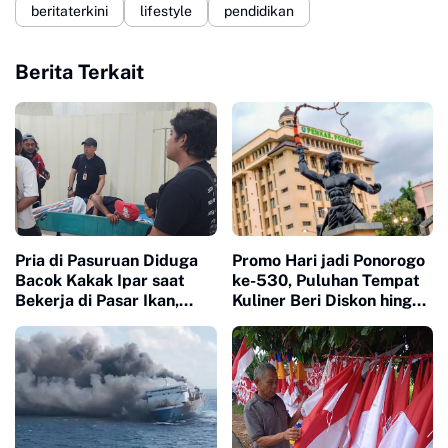
beritaterkini
lifestyle
pendidikan
Berita Terkait
Pria di Pasuruan Diduga
Promo Hari jadi Ponorogo
Bacok Kakak Ipar saat
ke-530, Puluhan Tempat
Bekerja di Pasar Ikan,
Kuliner Beri Diskon hingga
Dipicu Perselisihan Alat
53 Persen
Pancing