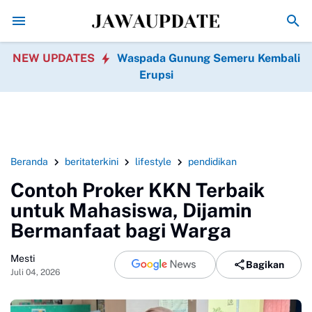
Kebakaran Gedung Bapenda DKI Jakarta di Gambir Pad
NEW UPDATES
Waspada Gunung Semeru Kembali
Erupsi
Beranda
beritaterkini
lifestyle
pendidikan
Contoh Proker KKN Terbaik
untuk Mahasiswa, Dijamin
Bermanfaat bagi Warga
Mesti
Bagikan
Juli 04, 2026