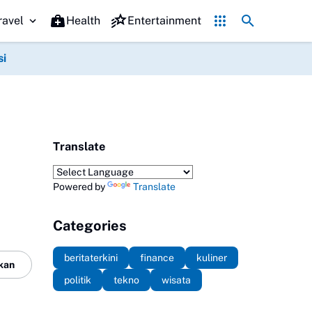
Komentar Nakes soal Pasien BPJS Bikin Geger, Dandy 
ravel
Health
Entertainment
si
Translate
Powered by
Translate
Categories
beritaterkini
finance
kuliner
kan
politik
tekno
wisata