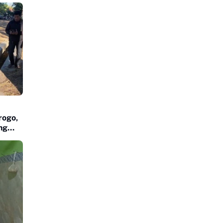
rogo,
ng