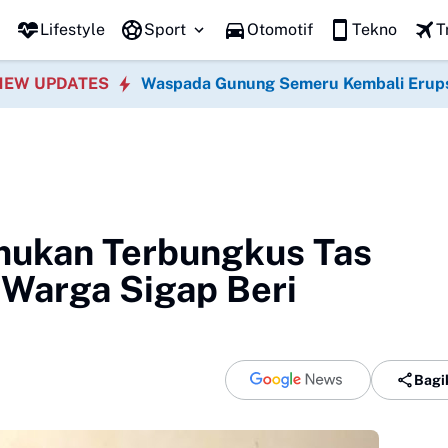
Lifestyle
Sport
Otomotif
Tekno
T
NEW UPDATES
Waspada Gunung Semeru Kembali Erup
mukan Terbungkus Tas
 Warga Sigap Beri
Bagi