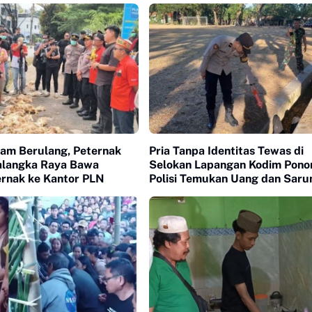
dam Berulang, Peternak
Pria Tanpa Identitas Tewas di
alangka Raya Bawa
Selokan Lapangan Kodim Pono
ernak ke Kantor PLN
Polisi Temukan Uang dan Saru
dalam Tas