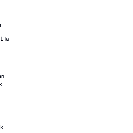
t.
. Ia
an
k
uk