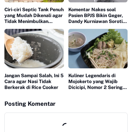
Ciri-ciri Septic Tank Penuh
Komentar Nakes soal
yang Mudah Dikenali agar
Pasien BPJS Bikin Geger,
Tidak Menimbulkan
Dandy Kurniawan Soroti
Masalah di Rumah
Pentingnya Empati
Jangan Sampai Salah, Ini 5
Kuliner Legendaris di
Cara agar Nasi Tidak
Mojokerto yang Wajib
Berkerak di Rice Cooker
Dicicipi, Nomor 2 Sering
Ludes dalam Hitungan
Jam
Posting Komentar