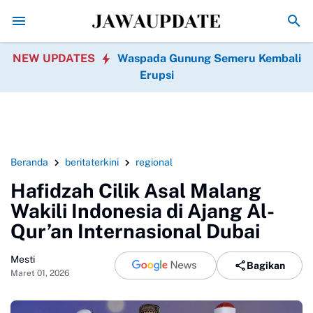
Komentar Nakes soal Pasien BPJS Bikin Geger, Dandy Ku
NEW UPDATES
Waspada Gunung Semeru Kembali
Erupsi
Beranda
beritaterkini
regional
Hafidzah Cilik Asal Malang
Wakili Indonesia di Ajang Al-
Qur’an Internasional Dubai
Mesti
Bagikan
Maret 01, 2026