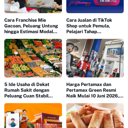
Cara Franchise Mie
Cara Jualan di TikTok
Gacoan, Peluang Untung
Shop untuk Pemula,
hingga Estimasi Modal
Pelajari Tahap
yang Perlu Kamu Tahu
Pendaftaran hingga
Verifikasi Akun
5 Ide Usaha di Dekat
Harga Pertamax dan
Rumah Sakit dengan
Pertamax Green Resmi
Peluang Cuan Stabil
Naik Mulai 10 Juni 2026,
Setiap Hari
Ini Daftar Terbarunya