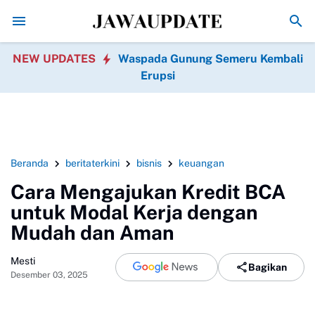
Promo Hari jadi Ponorogo ke-530, Puluhan Tempat Kuli
NEW UPDATES
Waspada Gunung Semeru Kembali
Erupsi
Beranda
beritaterkini
bisnis
keuangan
Cara Mengajukan Kredit BCA
untuk Modal Kerja dengan
Mudah dan Aman
Mesti
Bagikan
Desember 03, 2025