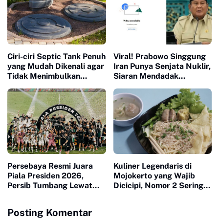
Ciri-ciri Septic Tank Penuh
Viral! Prabowo Singgung
yang Mudah Dikenali agar
Iran Punya Senjata Nuklir,
Tidak Menimbulkan
Siaran Mendadak
Masalah di Rumah
Terputus
Persebaya Resmi Juara
Kuliner Legendaris di
Piala Presiden 2026,
Mojokerto yang Wajib
Persib Tumbang Lewat
Dicicipi, Nomor 2 Sering
Adu Penalti
Ludes dalam Hitungan
Jam
Posting Komentar