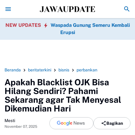
Komentar Nakes soal Pasien BPJS Bikin Geger, Dandy
NEW UPDATES
Waspada Gunung Semeru Kembali
Erupsi
Beranda
beritaterkini
bisnis
perbankan
Apakah Blacklist OJK Bisa
Hilang Sendiri? Pahami
Sekarang agar Tak Menyesal
Dikemudian Hari
Mesti
Bagikan
November 07, 2025