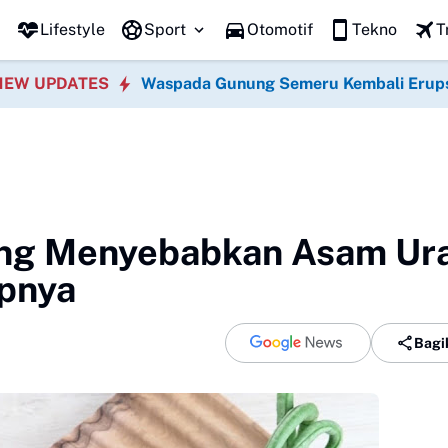
Lifestyle
Sport
Otomotif
Tekno
T
NEW UPDATES
Waspada Gunung Semeru Kembali Erup
ng Menyebabkan Asam Ur
apnya
Bagi