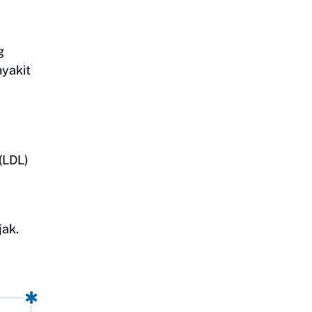
g
nyakit
(LDL)
jak.