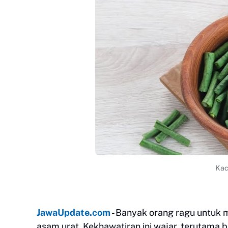
Kac
JawaUpdate.com
- Banyak orang ragu untuk
asam urat. Kekhawatiran ini wajar, terutama