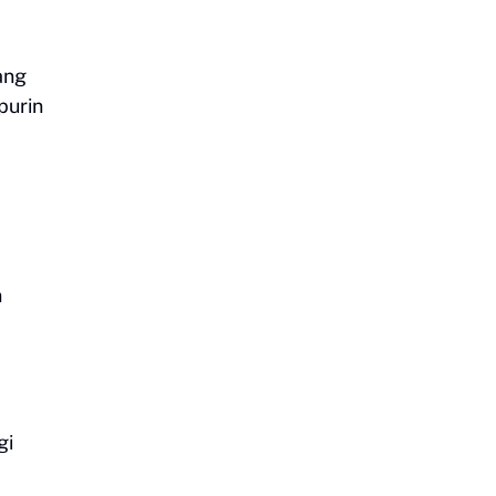
ang
purin
n
gi