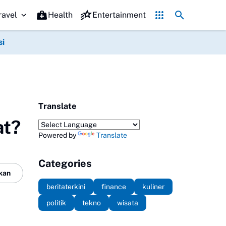
Kuliner Legendaris di Mojokerto yang Wajib Dicicipi, Nomor 2 Ser
ravel
Health
Entertainment
si
Translate
at?
Powered by
Translate
Categories
kan
beritaterkini
finance
kuliner
politik
tekno
wisata