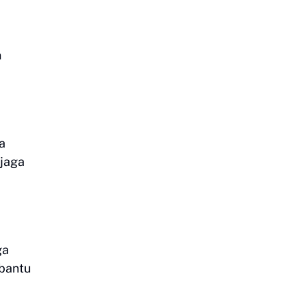
n
a
njaga
ga
mbantu