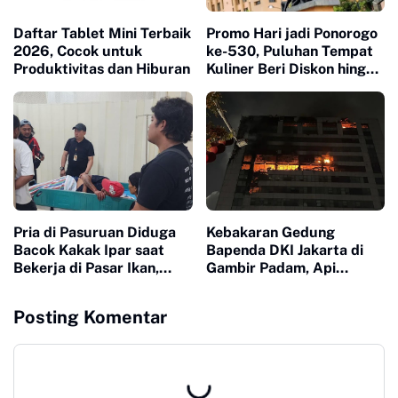
Daftar Tablet Mini Terbaik
Promo Hari jadi Ponorogo
2026, Cocok untuk
ke-530, Puluhan Tempat
Produktivitas dan Hiburan
Kuliner Beri Diskon hingga
53 Persen
Pria di Pasuruan Diduga
Kebakaran Gedung
Bacok Kakak Ipar saat
Bapenda DKI Jakarta di
Bekerja di Pasar Ikan,
Gambir Padam, Api
Dipicu Perselisihan Alat
Diduga Berasal dari
Pancing
Lantai 11
Posting Komentar