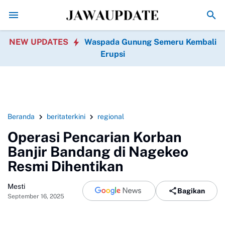
Fotografer Ponorogo Diduga Rekam MUA di Kamar 
NEW UPDATES
Waspada Gunung Semeru Kembali
Erupsi
Beranda
beritaterkini
regional
Operasi Pencarian Korban
Banjir Bandang di Nagekeo
Resmi Dihentikan
Mesti
Bagikan
September 16, 2025