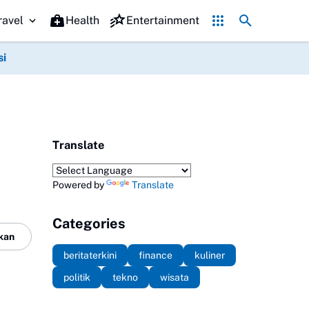
romo Hari jadi Ponorogo ke-530, Puluhan Tempat Kuliner Beri Diskon
ravel
Health
Entertainment
si
Translate
Powered by
Translate
Categories
kan
beritaterkini
finance
kuliner
politik
tekno
wisata