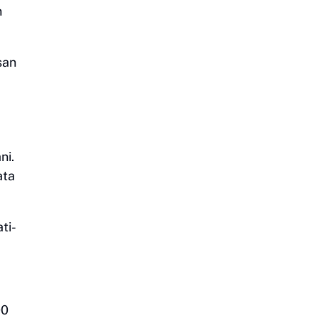
n
san
ni.
ata
ti-
00