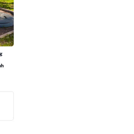
ng
ah