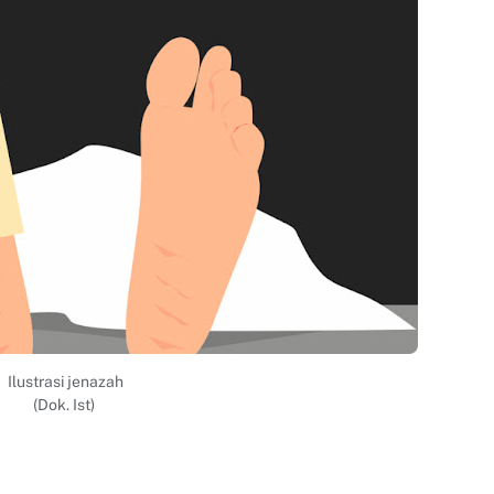
Ilustrasi jenazah
(Dok. Ist)