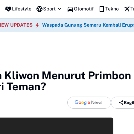
P
Lifestyle
Sport
Otomotif
Tekno
T
NEW UPDATES
Waspada Gunung Semeru Kembali Erup
a Kliwon Menurut Primbon
ri Teman?
Bagi