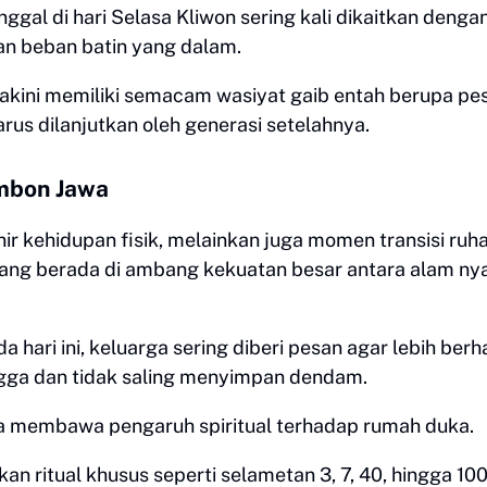
gal di hari Selasa Kliwon sering kali dikaitkan denga
an beban batin yang dalam.
iyakini memiliki semacam wasiyat gaib entah berupa pe
arus dilanjutkan oleh generasi setelahnya.
imbon Jawa
ir kehidupan fisik, melainkan juga momen transisi ruha
yang berada di ambang kekuatan besar antara alam ny
hari ini, keluarga sering diberi pesan agar lebih berha
gga dan tidak saling menyimpan dendam.
isa membawa pengaruh spiritual terhadap rumah duka.
an ritual khusus seperti selametan 3, 7, 40, hingga 10