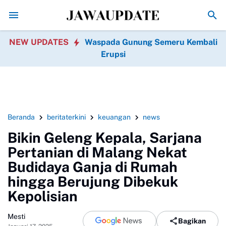
Promo Hari jadi Ponorogo ke-530, Puluhan Tempat K
NEW UPDATES
Waspada Gunung Semeru Kembali
Erupsi
Beranda
beritaterkini
keuangan
news
Bikin Geleng Kepala, Sarjana
Pertanian di Malang Nekat
Budidaya Ganja di Rumah
hingga Berujung Dibekuk
Kepolisian
Mesti
Bagikan