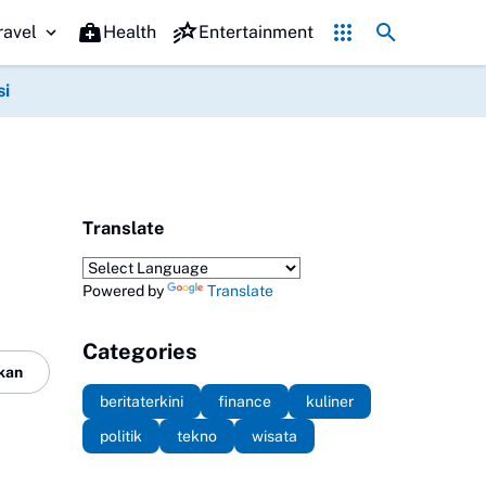
Promo Hari jadi Ponorogo ke-530, Puluhan Tempat Kuliner Be
ravel
Health
Entertainment
si
Translate
Powered by
Translate
Categories
kan
beritaterkini
finance
kuliner
politik
tekno
wisata