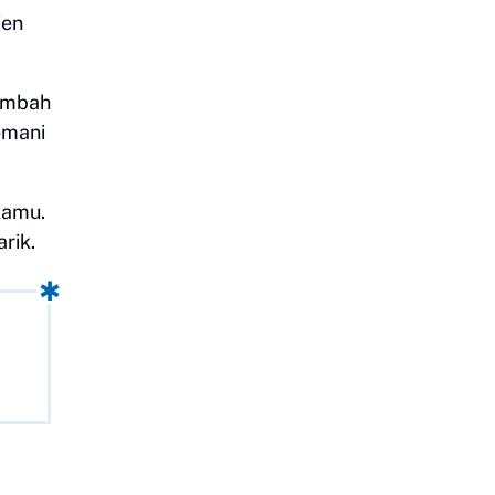
ien
tambah
emani
kamu.
rik.