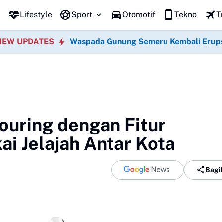
Lifestyle
Sport
Otomotif
Tekno
T
NEW UPDATES
Waspada Gunung Semeru Kembali Erup
ouring dengan Fitur
i Jelajah Antar Kota
Bagi