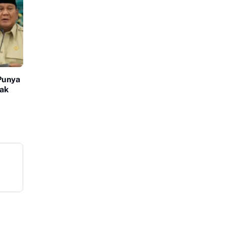
Punya
dak