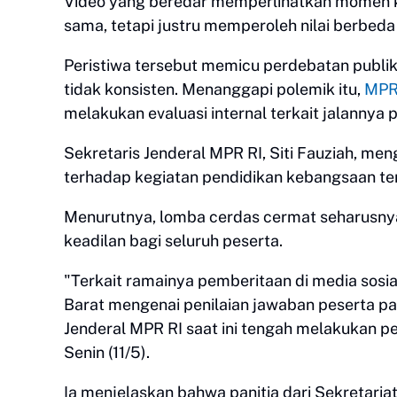
Video yang beredar memperlihatkan momen 
sama, tetapi justru memperoleh nilai berbeda 
Peristiwa tersebut memicu perdebatan publik
tidak konsisten. Menanggapi polemik itu,
MPR
melakukan evaluasi internal terkait jalannya
Sekretaris Jenderal MPR RI, Siti Fauziah, m
terhadap kegiatan pendidikan kebangsaan te
Menurutnya, lomba cerdas cermat seharusnya m
keadilan bagi seluruh peserta.
"Terkait ramainya pemberitaan di media sosia
Barat mengenai penilaian jawaban peserta pad
Jenderal MPR RI saat ini tengah melakukan pen
Senin (11/5).
Ia menjelaskan bahwa panitia dari Sekretari