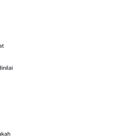
at
nilai
akah