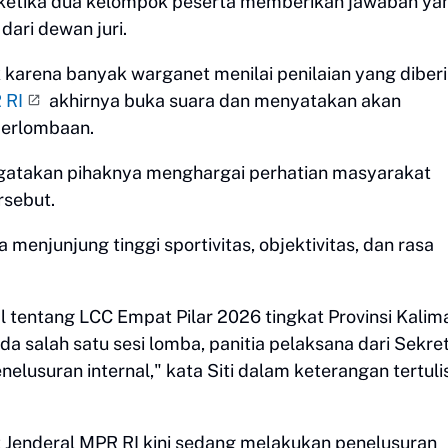
ketika dua kelompok peserta memberikan jawaban ya
dari dewan juri.
 karena banyak warganet menilai penilaian yang diber
 RI
akhirnya buka suara dan menyatakan akan
 perlombaan.
engatakan pihaknya menghargai perhatian masyarakat
rsebut.
enjunjung tinggi sportivitas, objektivitas, dan rasa
l tentang LCC Empat Pilar 2026 tingkat Provinsi Kalim
a salah satu sesi lomba, panitia pelaksana dari Sekret
elusuran internal," kata Siti dalam keterangan tertulis
at Jenderal MPR RI kini sedang melakukan penelusuran