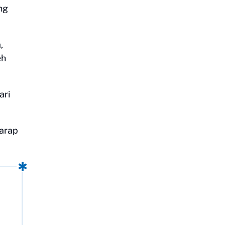
ng
,
eh
ari
harap