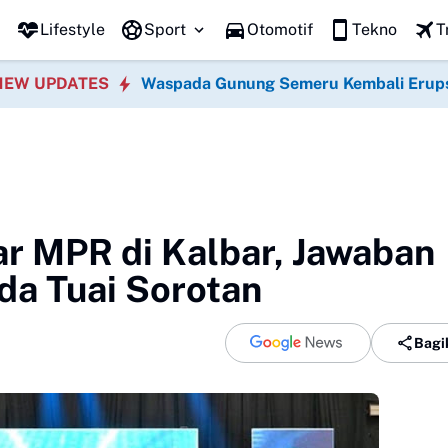
Fotografer Ponorogo Diduga Rekam MUA di Kamar M
Lifestyle
Sport
Otomotif
Tekno
T
NEW UPDATES
Waspada Gunung Semeru Kembali Erup
r MPR di Kalbar, Jawaban
da Tuai Sorotan
Bagi