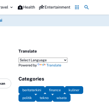
Promo Hari jadi Ponorogo ke-530, Puluhan Tempat Kuliner Beri 
ravel
Health
Entertainment
si
Translate
Powered by
Translate
Categories
kan
beritaterkini
finance
kuliner
politik
tekno
wisata