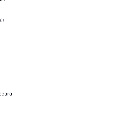
ai
ecara