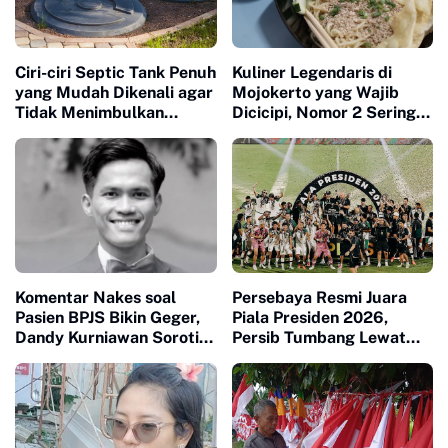
Ciri-ciri Septic Tank Penuh
Kuliner Legendaris di
yang Mudah Dikenali agar
Mojokerto yang Wajib
Tidak Menimbulkan
Dicicipi, Nomor 2 Sering
Masalah di Rumah
Ludes dalam Hitungan
Jam
Komentar Nakes soal
Persebaya Resmi Juara
Pasien BPJS Bikin Geger,
Piala Presiden 2026,
Dandy Kurniawan Soroti
Persib Tumbang Lewat
Pentingnya Empati
Adu Penalti