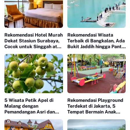
Rekomendasi Hotel Murah
Rekomendasi Wisata
Dekat Stasiun Surabaya,
Terbaik di Bangkalan, Ada
Cocok untuk Singgah atau
Bukit Jaddih hingga Pantai
Liburan
Siring Kemuning
5 Wisata Petik Apel di
Rekomendasi Playground
Malang dengan
Terdekat di Jakarta, 5
Pemandangan Asri dan
Tempat Bermain Anak
Buah Segar
yang Wajib Dicoba