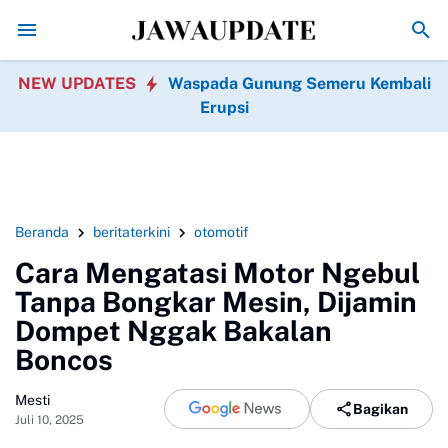
nimbulkan Masalah di Rumah
Usai KM Mutiara Sentosa 2 Terbakar, AHY 
NEW UPDATES
Waspada Gunung Semeru Kembali
Erupsi
Beranda
beritaterkini
otomotif
Cara Mengatasi Motor Ngebul
Tanpa Bongkar Mesin, Dijamin
Dompet Nggak Bakalan
Boncos
Mesti
Bagikan
Juli 10, 2025