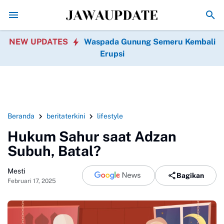
Promo Hari jadi Ponorogo ke-530, Puluhan Tempat Kulin
NEW UPDATES
Waspada Gunung Semeru Kembali
Erupsi
Beranda
beritaterkini
lifestyle
Hukum Sahur saat Adzan
Subuh, Batal?
Mesti
Bagikan
Februari 17, 2025