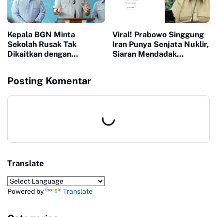
Kepala BGN Minta
Viral! Prabowo Singgung
Sekolah Rusak Tak
Iran Punya Senjata Nuklir,
Dikaitkan dengan
Siaran Mendadak
Program MBG, Minta
Terputus
Publik Lapor ke
Posting Komentar
Kemendikdasmen
Translate
Powered by
Translate