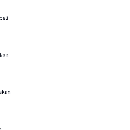
beli
ikan
yakan
n