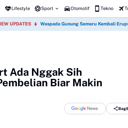
Promo Hari jadi
Lifestyle
Sport
Otomotif
Tekno
T
NEW UPDATES
Waspada Gunung Semeru Kembali Erup
rt Ada Nggak Sih
Pembelian Biar Makin
Bagi