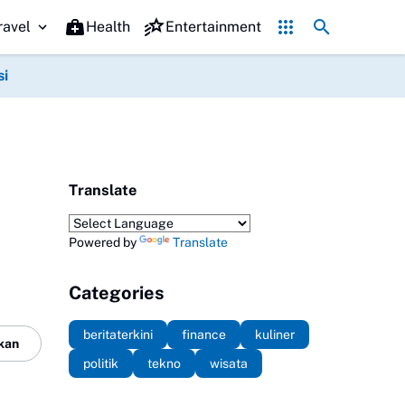
 Ponorogo ke-530, Puluhan Tempat Kuliner Beri Diskon hingga 53 Pers
ravel
Health
Entertainment
si
Translate
Powered by
Translate
Categories
beritaterkini
finance
kuliner
kan
politik
tekno
wisata