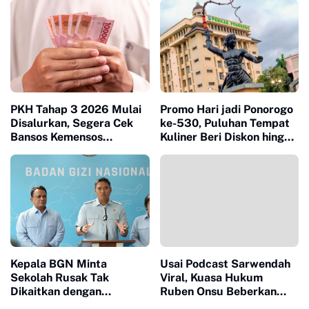
Beberapa Tahun Terakhir
PKH Tahap 3 2026 Mulai
Promo Hari jadi Ponorogo
Disalurkan, Segera Cek
ke-530, Puluhan Tempat
Bansos Kemensos
Kuliner Beri Diskon hingga
Sebelum Terlambat
53 Persen
Kepala BGN Minta
Usai Podcast Sarwendah
Sekolah Rusak Tak
Viral, Kuasa Hukum
Dikaitkan dengan
Ruben Onsu Beberkan
Program MBG, Minta
Rekaman CCTV