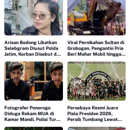
Arisan Bodong Libatkan
Viral Pernikahan Sultan di
Selebgram Diusut Polda
Grobogan, Pengantin Pria
Jatim, Korban Disebut dari
Beri Mahar Mobil hingga
Bali hingga Surabaya
Ekskavator
Fotografer Ponorogo
Persebaya Resmi Juara
Diduga Rekam MUA di
Piala Presiden 2026,
Kamar Mandi, Polisi Turun
Persib Tumbang Lewat
Tangan
Adu Penalti