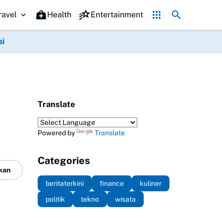
3 Persen
Daftar Tablet Mini Terbaik 2026, Cocok untuk Produktivitas d
ravel
Health
Entertainment
si
Translate
Powered by
Translate
Categories
kan
beritaterkini
finance
kuliner
politik
tekno
wisata