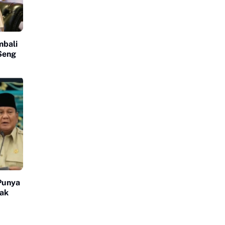
mbali
Seng
Punya
dak