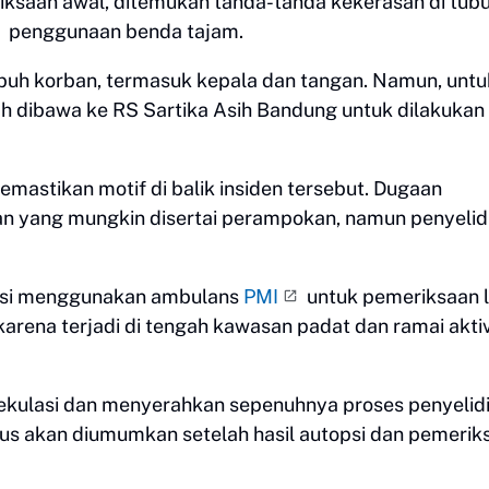
ksaan awal, ditemukan tanda-tanda kekerasan di tub
penggunaan benda tajam.
ubuh korban, termasuk kepala dan tangan. Namun, untu
h dibawa ke RS Sartika Asih Bandung untuk dilakukan
memastikan motif di balik insiden tersebut. Dugaan
n yang mungkin disertai perampokan, namun penyelid
uasi menggunakan ambulans
PMI
untuk pemeriksaan l
k karena terjadi di tengah kawasan padat dan ramai akti
pekulasi dan menyerahkan sepenuhnya proses penyelid
s akan diumumkan setelah hasil autopsi dan pemerik