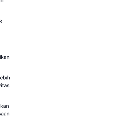
uh
k
ikan
ebih
vitas
ikan
saan