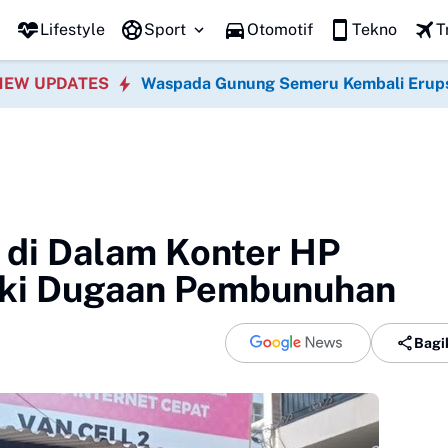
i jadi Ponorogo ke-530, Puluhan Tempat Kuliner Beri Diskon hingga 5
Lifestyle
Sport
Otomotif
Tekno
T
NEW UPDATES
Waspada Gunung Semeru Kembali Erup
 di Dalam Konter HP
diki Dugaan Pembunuhan
Bagi