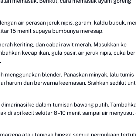
 adalah memasak. Berikut, cara memasak ayam goreng
ngan air perasan jeruk nipis, garam, kaldu bubuk, mer
ekitar 15 menit supaya bumbunya meresap.
i merah keriting, dan cabai rawit merah. Masukkan ke
kan kecap ikan, gula pasir, air jeruk nipis, cuka ber
.
h menggunakan blender. Panaskan minyak, lalu tumis
ai harum dan berwarna keemasan. Sisihkan sedikit un
dimarinasi ke dalam tumisan bawang putih. Tambahk
asak di api kecil sekitar 8–10 menit sampai air menyusut
maizena atau tapioka hingga semua permukaan tertut