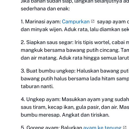
Jika bahan sudah siap, langkah selanjutnya
sederhana dan enak:
1. Marinasi ayam:
Campurkan
sayap ayam de
dan minyak wijen. Aduk rata, lalu diamkan s
2. Siapkan saus segar: Iris tipis wortel, caba
mangkuk bersama bawang putih cincang. Tambah
dan air matang. Aduk rata hingga semua larut
3. Buat bumbu ungkep: Haluskan bawang puti
bawang putih halus bersama lada hitam samp
taburan nanti.
4. Ungkep ayam: Masukkan ayam yang sudah 
saus tiram, kecap ikan, gula pasir, dan air. M
bumbu meresap. Angkat dan tiriskan.
5. Goreng ayam: Balurkan
ayam ke tepung