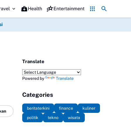
7 Ide Bisnis Jelang 17 Agustus yang Bisa Kamu Coba, Modal T
ravel
Health
Entertainment
si
Translate
Powered by
Translate
Categories
beritaterkini
finance
kuliner
kan
politik
tekno
wisata