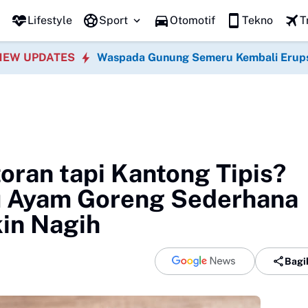
Lifestyle
Sport
Otomotif
Tekno
T
NEW UPDATES
Waspada Gunung Semeru Kembali Erup
oran tapi Kantong Tipis?
bu Ayam Goreng Sederhana
kin Nagih
Bagi