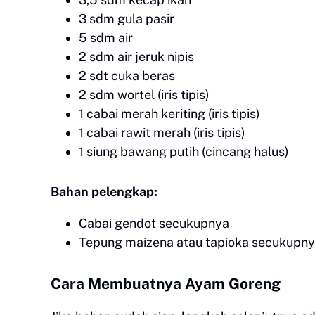
3 sdm gula pasir
5 sdm air
2 sdm air jeruk nipis
2 sdt cuka beras
2 sdm wortel (iris tipis)
1 cabai merah keriting (iris tipis)
1 cabai rawit merah (iris tipis)
1 siung bawang putih (cincang halus)
Bahan pelengkap:
Cabai gendot secukupnya
Tepung maizena atau tapioka secukupnya
Cara Membuatnya Ayam Goreng