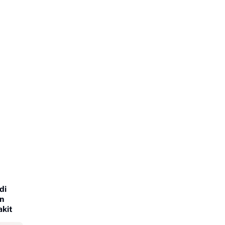
di
n
kit