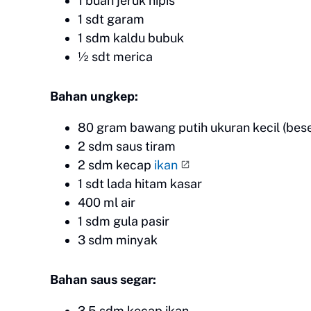
1 buah jeruk nipis
1 sdt garam
1 sdm kaldu bubuk
½ sdt merica
Bahan ungkep:
80 gram bawang putih ukuran kecil (bese
2 sdm saus tiram
2 sdm kecap
ikan
1 sdt lada hitam kasar
400 ml air
1 sdm gula pasir
3 sdm minyak
Bahan saus segar:
3,5 sdm kecap ikan