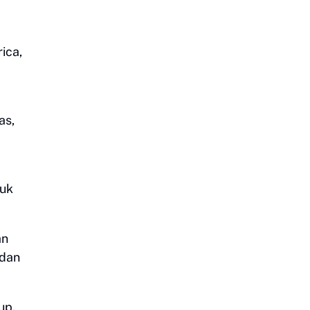
ica,
as,
tuk
an
 dan
up.