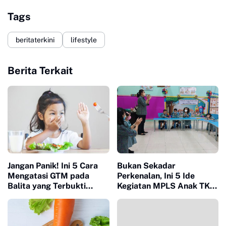
Tags
beritaterkini
lifestyle
Berita Terkait
Jangan Panik! Ini 5 Cara
Bukan Sekadar
Mengatasi GTM pada
Perkenalan, Ini 5 Ide
Balita yang Terbukti
Kegiatan MPLS Anak TK
Efektif
yang Sukses Mencairkan
Suasana di Hari Pertama
Sekolah