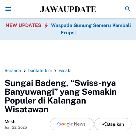
Gila! iPhone 18 Pro Max Dikabarkan Punya Baterai 
NEW UPDATES
Waspada Gunung Semeru Kembali
Erupsi
Beranda
beritaterkini
wisata
Sungai Badeng, “Swiss-nya
Banyuwangi” yang Semakin
Populer di Kalangan
Wisatawan
Mesti
Bagikan
Juni 22, 2025