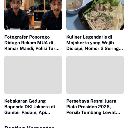
Fotografer Ponorogo
Kuliner Legendaris di
Diduga Rekam MUA di
Mojokerto yang Wajib
Kamar Mandi, Polisi Turun
Dicicipi, Nomor 2 Sering
Tangan
Ludes dalam Hitungan
Jam
Kebakaran Gedung
Persebaya Resmi Juara
Bapenda DKI Jakarta di
Piala Presiden 2026,
Gambir Padam, Api
Persib Tumbang Lewat
Diduga Berasal dari
Adu Penalti
Lantai 11