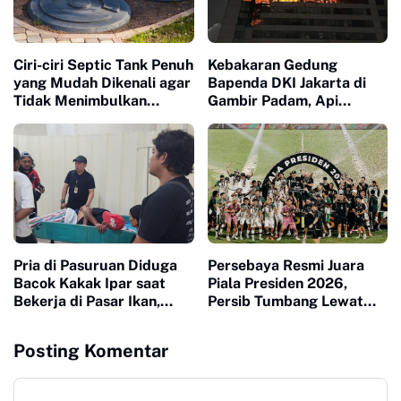
Ciri-ciri Septic Tank Penuh
Kebakaran Gedung
yang Mudah Dikenali agar
Bapenda DKI Jakarta di
Tidak Menimbulkan
Gambir Padam, Api
Masalah di Rumah
Diduga Berasal dari
Lantai 11
Pria di Pasuruan Diduga
Persebaya Resmi Juara
Bacok Kakak Ipar saat
Piala Presiden 2026,
Bekerja di Pasar Ikan,
Persib Tumbang Lewat
Dipicu Perselisihan Alat
Adu Penalti
Pancing
Posting Komentar