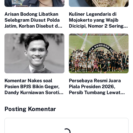
Arisan Bodong Libatkan
Kuliner Legendaris di
Selebgram Diusut Polda
Mojokerto yang Wajib
Jatim, Korban Disebut dari
Dicicipi, Nomor 2 Sering
Bali hingga Surabaya
Ludes dalam Hitungan
Jam
Komentar Nakes soal
Persebaya Resmi Juara
Pasien BPJS Bikin Geger,
Piala Presiden 2026,
Dandy Kurniawan Soroti
Persib Tumbang Lewat
Pentingnya Empati
Adu Penalti
Posting Komentar